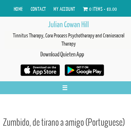
Skip
HOME
CONTACT
MY ACCOUNT
0 ITEMS
£0.00
to
content
Julian Cowan Hill
Tinnitus Therapy, Core Process Psychotherapy and Craniosacral
Therapy
Download Quieten App
Zumbido, de tirano a amigo (Portuguese)