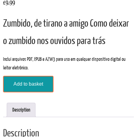
£
9.99
Zumbido, de tirano a amigo Como deixar
o zumbido nos ouvidos para trás
Inclui arquivos PDF, EPUB e AZW3 para uso em qualquer dispositivo digital ou
leitor eletrônico.
Zumbido,
Add to basket
de
tirano
a
Description
amigo
(Portuguese)
Description
quantity